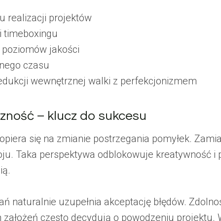
 realizacji projektów
i timeboxingu
i poziomów jakości
pnego czasu
edukcji wewnętrznej walki z perfekcjonizmem
czność – klucz do sukcesu
” opiera się na zmianie postrzegania pomyłek. Zamia
ju. Taka perspektywa odblokowuje kreatywność i pr
ią.
dań naturalnie uzupełnia akceptację błędów. Zdolno
założeń często decydują o powodzeniu projektu. W