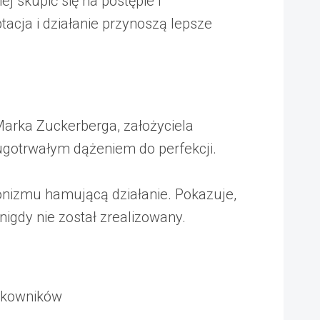
j skupić się na postępie i
cja i działanie przynoszą lepsze
Marka Zuckerberga, założyciela
ługotrwałym dążeniem do perfekcji.
onizmu hamującą działanie. Pokazuje,
nigdy nie został zrealizowany.
ytkowników