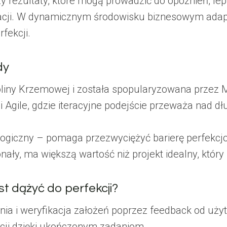
 rezultaty, które mogą prowadzić do opóźnień, lepie
zacji. W dynamicznym środowisku biznesowym adapta
rfekcji.
dy
oliny Krzemowej i została spopularyzowana przez 
 Agile, gdzie iteracyjne podejście przeważa nad d
ogiczny – pomaga przezwyciężyć barierę perfekcj
ały, ma większą wartość niż projekt idealny, który 
t dążyć do perfekcji?
ia i weryfikacja założeń poprzez feedback od uż
ji dzięki ukończonym zadaniom