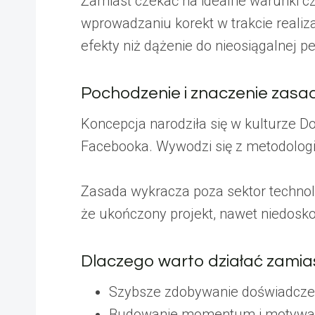
Zamiast czekać na idealne warunki czy
wprowadzaniu korekt w trakcie reali
efekty niż dążenie do nieosiągalnej pe
Pochodzenie i znaczenie zasa
Koncepcja narodziła się w kulturze D
Facebooka. Wywodzi się z metodologii
Zasada wykracza poza sektor technol
że ukończony projekt, nawet niedoskon
Dlaczego warto działać zamias
Szybsze zdobywanie doświadczen
Budowanie momentum i motywac