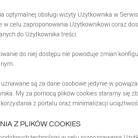
ia optymalnej obsługi wizyty Użytkownika w Serwis
kże w celu zaproponowania Użytkownikowi coraz do
anych do Użytkownika treści.
wanie do niej dostępu nie powoduje zmian konfig
anym.
es uznawane są za dane osobowe jedynie w powiąz
ika. My za pomocą plików cookies staramy się zb
rzystania z portalu oraz minimalizacji uciążliwoś
ANIA Z PLIKÓW COOKIES
 podobnych technologii w celu rozpoznawania Użyt