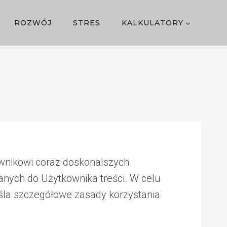
ROZWÓJ
STRES
KALKULATORY
ownikowi coraz doskonalszych
anych do Użytkownika treści. W celu
reśla szczegółowe zasady korzystania