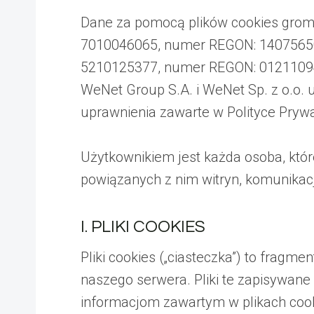
Dane za pomocą plików cookies groma
7010046065, numer REGON: 140756502 
5210125377, numer REGON: 012110943
WeNet Group S.A. i WeNet Sp. z o.o.
uprawnienia zawarte w Polityce Prywa
Użytkownikiem jest każda osoba, któr
powiązanych z nim witryn, komunikacji
I. PLIKI COOKIES
Pliki cookies („ciasteczka”) to frag
naszego serwera. Pliki te zapisywane
informacjom zawartym w plikach cook