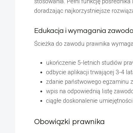
stosowania. Pełni funkcję pośrednik
doradzając najkorzystniejsze rozwiąz
Edukacja i wymagania zawod
Ścieżka do zawodu prawnika wymaga 
ukończenie 5-letnich studiów pr
odbycie aplikacji trwającej 3-4 la
zdanie państwowego egzaminu
wpis na odpowiednią listę zawo
ciągłe doskonalenie umiejętności 
Obowiązki prawnika