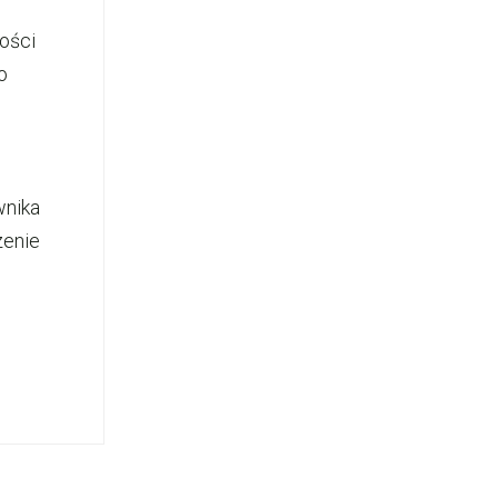
ości
o
wnika
zenie