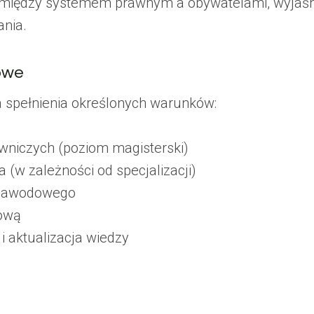
a między systemem prawnym a obywatelami, wyjaśni
ania.
owe
spełnienia określonych warunków:
awniczych (poziom magisterski)
ta (w zależności od specjalizacji)
 zawodowego
dową
i aktualizacja wiedzy