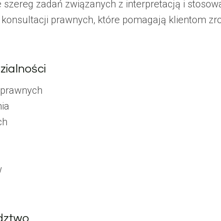
 szereg zadań związanych z interpretacją i stos
 konsultacji prawnych, które pomagają klientom zr
zialności
 prawnych
nia
ch
w
adztwo