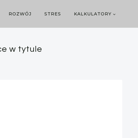
ROZWÓJ
STRES
KALKULATORY
ce w tytule