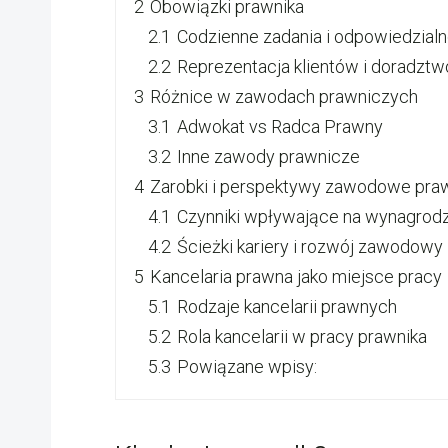
2
Obowiązki prawnika
2.1
Codzienne zadania i odpowiedzialn
2.2
Reprezentacja klientów i doradztw
3
Różnice w zawodach prawniczych
3.1
Adwokat vs Radca Prawny
3.2
Inne zawody prawnicze
4
Zarobki i perspektywy zawodowe pra
4.1
Czynniki wpływające na wynagrod
4.2
Ścieżki kariery i rozwój zawodowy
5
Kancelaria prawna jako miejsce pracy
5.1
Rodzaje kancelarii prawnych
5.2
Rola kancelarii w pracy prawnika
5.3
Powiązane wpisy: