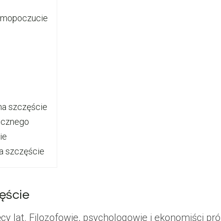
samopoczucie
na szczęście
hicznego
ie
na szczęście
ęście
cy lat. Filozofowie, psychologowie i ekonomiści pró