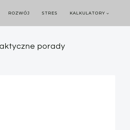
ROZWÓJ
STRES
KALKULATORY
raktyczne porady