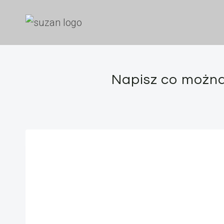
Przejdź
do
treści
Napisz co można