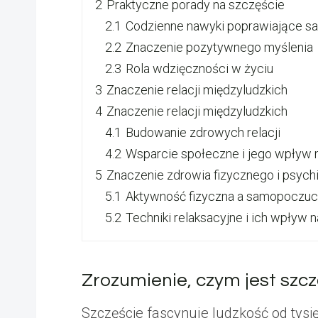
2
Praktyczne porady na szczęście
2.1
Codzienne nawyki poprawiające 
2.2
Znaczenie pozytywnego myślenia
2.3
Rola wdzięczności w życiu
3
Znaczenie relacji międzyludzkich
4
Znaczenie relacji międzyludzkich
4.1
Budowanie zdrowych relacji
4.2
Wsparcie społeczne i jego wpływ 
5
Znaczenie zdrowia fizycznego i psyc
5.1
Aktywność fizyczna a samopoczuc
5.2
Techniki relaksacyjne i ich wpływ 
Zrozumienie, czym jest szcz
Szczęście fascynuje ludzkość od tysię