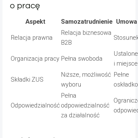
o pracę
Aspekt
Samozatrudnienie
Umowa 
Relacja biznesowa
Relacja prawna
Stosunek
B2B
Ustalone
Organizacja pracy
Pełna swoboda
i miejsce
Niższe, możliwość
Pełne
Składki ZUS
wyboru
oskładk
Pełna
Ogranic
Odpowiedzialność
odpowiedzialność
odpowied
za działalność