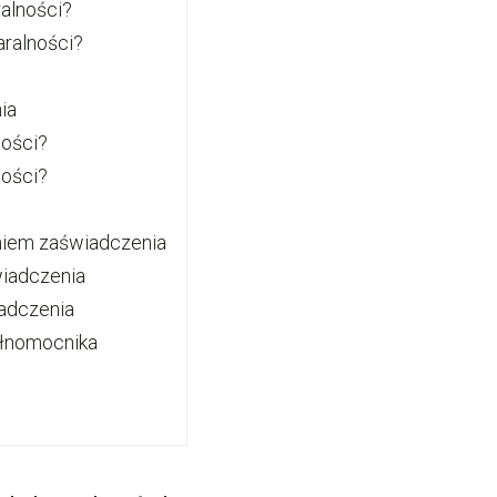
alności?
aralności?
ia
ności?
ności?
aniem zaświadczenia
wiadczenia
adczenia
ełnomocnika