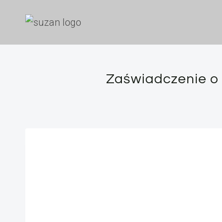
Przejdź
do
treści
Zaświadczenie o 