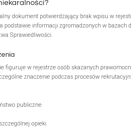
niekaralności?
cjalny dokument potwierdzający brak wpisu w rejes
 podstawie informacji zgromadzonych w bazach d
twa Sprawiedliwości.
zenia
nie figuruje w rejestrze osób skazanych prawomo
czególne znaczenie podczas procesów rekrutacyjn
eństwo publiczne
zczególnej opieki