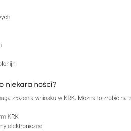
wych
h
lonijni
o niekaralności?
ga złożenia wniosku w KRK. Można to zrobić na t
nym KRK
my elektronicznej