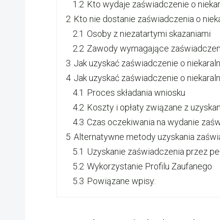
1.2
Kto wydaje zaświadczenie o niekar
2
Kto nie dostanie zaświadczenia o niek
2.1
Osoby z niezatartymi skazaniami
2.2
Zawody wymagające zaświadczen
3
Jak uzyskać zaświadczenie o niekaral
4
Jak uzyskać zaświadczenie o niekaral
4.1
Proces składania wniosku
4.2
Koszty i opłaty związane z uzysk
4.3
Czas oczekiwania na wydanie zaś
5
Alternatywne metody uzyskania zaświ
5.1
Uzyskanie zaświadczenia przez p
5.2
Wykorzystanie Profilu Zaufanego
5.3
Powiązane wpisy: