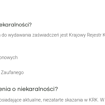
ekaralności?
o wydawania zaświadczeń jest Krajowy Rejestr K
jonowych
u Zaufanego
enia o niekaralności?
siadające aktualne, niezatarte skazania w KRK. W 