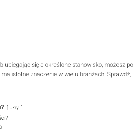
ub ubiegając się o określone stanowisko, możesz 
t ma istotne znaczenie w wielu branżach. Sprawdź, 
u?
Ukryj
ści?
a