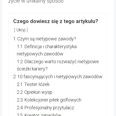
życie w unikalny sposób.
Czego dowiesz się z tego artykułu?
Ukryj
1
Czym są nietypowe zawody?
1.1
Definicja i charakterystyka
nietypowych zawodów
1.2
Dlaczego warto rozważyć nietypowe
ścieżki kariery?
2
10 fascynujących i nietypowych zawodów
2.1
Tester łóżek
2.2
Opiekun wysp
2.3
Kolekcjoner piłek golfowych
2.4
Profesjonalny przytulacz
2.5
Kreator zapachów