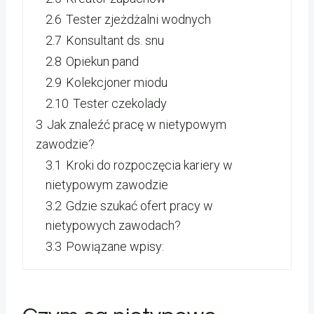
2.6
Tester zjeżdżalni wodnych
2.7
Konsultant ds. snu
2.8
Opiekun pand
2.9
Kolekcjoner miodu
2.10
Tester czekolady
3
Jak znaleźć pracę w nietypowym
zawodzie?
3.1
Kroki do rozpoczęcia kariery w
nietypowym zawodzie
3.2
Gdzie szukać ofert pracy w
nietypowych zawodach?
3.3
Powiązane wpisy: